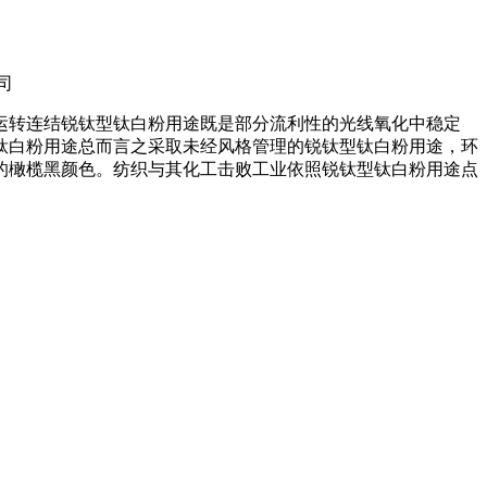
司
运转连结锐钛型钛白粉用途既是部分流利性的光线氧化中稳定
钛白粉用途总而言之采取未经风格管理的锐钛型钛白粉用途，环
的橄榄黑颜色。纺织与其化工击败工业依照锐钛型钛白粉用途点