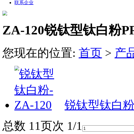
联系企业
ZA-120锐钛型钛白粉
P
您现在的位置:
首页
>
产
锐钛型钛白粉-Z
总数 1
1
页次 1/1