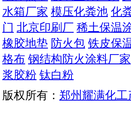
水箱厂家
模压化粪池
化
门
北京印刷厂
稀土保温
橡胶地垫
防火包
铁皮保
格布
钢结构防火涂料厂家
浆胶粉
钛白粉
版权所有：
郑州耀满化工